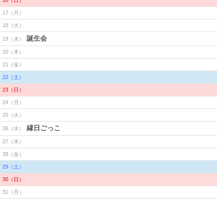
16（日）
17（月）
18（火）
誕生会
19（水）
20（木）
21（金）
22（土）
23（日）
24（月）
25（火）
縁日ごっこ
26（水）
27（木）
28（金）
29（土）
30（日）
31（月）