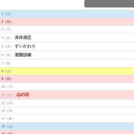
1（土）
2（日）
3（月）
身体測定
4（火）
すいかわり
5（水）
避難訓練
6（木）
7（金）
8（土）
9（日）
10（月）
山の日
11（火）
12（水）
13（木）
14（金）
15（土）